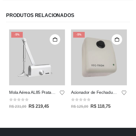
PRODUTOS RELACIONADOS
-5%
-5%
Mola Aérea AL85 Prata Força 4
Acionador de Fechadura 433
0
out of 5
0
out of 5
0
R$
219,45
R$
118,75
R$
231,00
R$
125,00
R