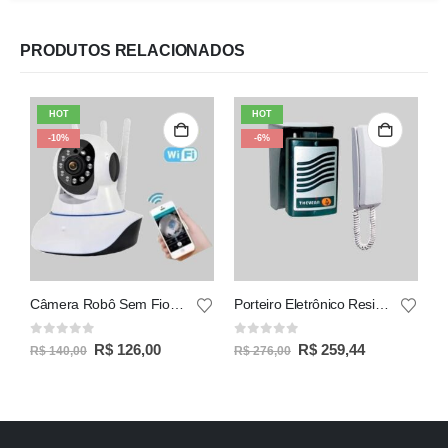
PRODUTOS RELACIONADOS
HOT
HOT
-10%
-6%
Câmera Robô Sem Fio IP WiFi 2,4G 3 Antenas 1080P 2.0MP
Porteiro Eletrônico Residencial Kit NR-810
0
out of 5
0
out of 5
0
R$
126,00
R$
259,44
R$
140,00
R$
276,00
R