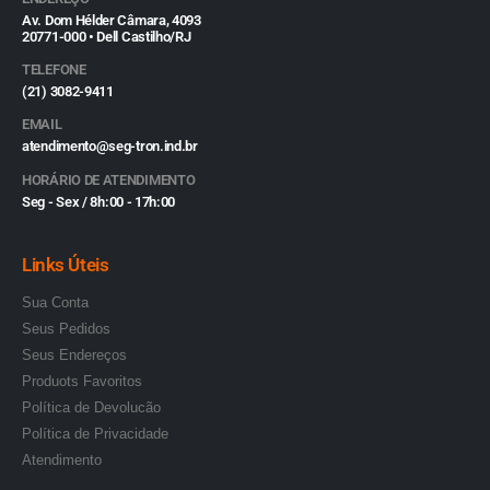
Av. Dom Hélder Câmara, 4093
20771-000 • Dell Castilho/RJ
TELEFONE
(21) 3082-9411
EMAIL
atendimento@seg-tron.ind.br
HORÁRIO DE ATENDIMENTO
Seg - Sex / 8h:00 - 17h:00
Links Úteis
Sua Conta
Seus Pedidos
Seus Endereços
Produots Favoritos
Política de Devolucão
Política de Privacidade
Atendimento